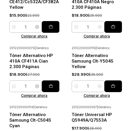
CE412/Cc532A/CF382A
410A CF410A Negro
Yellow
2.300 Páginas
$15.900
$18.900
$22.900
$25.900
Cantidad
Cantidad
Comprar ahora
Comprar ahora
2012200000076
|
Genérico
2012200000116
|
Genérico
-32%
Ahorrar
-19%
Ahorrar
Tóner Alternativo HP
Tóner Alternativo
410A CF411A Cian
Samsung Clt-Y504S
2.300 Páginas
Yellow
$18.900
$28.990
$27.900
$35.900
Cantidad
Cantidad
Comprar ahora
Comprar ahora
2012200000114
|
Genérico
2012200000067
|
Genérico
-19%
Ahorrar
-36%
Ahorrar
Tóner Alternativo
Tóner Universal HP
Samsung Clt-C504S
Q5949A/Q7553A
Cyan
$17.900
$28.000