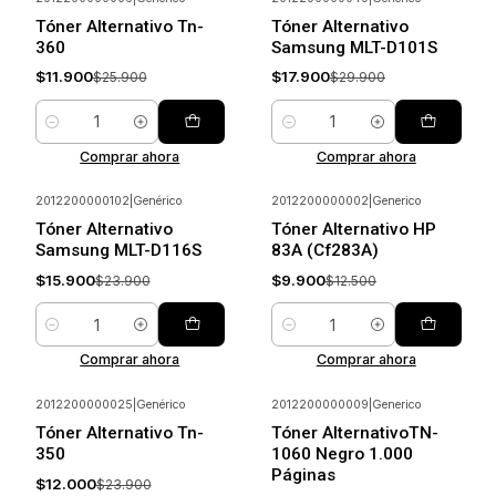
-54%
Ahorrar
-40%
Ahorrar
Tóner Alternativo Tn-
Tóner Alternativo
360
Samsung MLT-D101S
$11.900
$17.900
$25.900
$29.900
Cantidad
Cantidad
Comprar ahora
Comprar ahora
2012200000102
|
Genérico
2012200000002
|
Generico
-33%
Ahorrar
-21%
Ahorrar
Tóner Alternativo
Tóner Alternativo HP
Samsung MLT-D116S
83A (Cf283A)
$15.900
$9.900
$23.900
$12.500
Cantidad
Cantidad
Comprar ahora
Comprar ahora
2012200000025
|
Genérico
2012200000009
|
Generico
-50%
Ahorrar
-32%
Ahorrar
Tóner Alternativo Tn-
Tóner AlternativoTN-
350
1060 Negro 1.000
Páginas
$12.000
$23.900