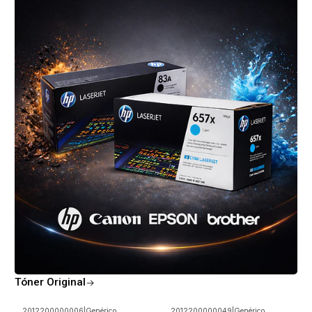
Tóner Original
2012200000006
|
Genérico
2012200000049
|
Genérico