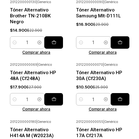
2012200000130
|
Generico
2012200000090
|
Genérico
-35%
Ahorrar
-43%
Ahorrar
Tóner Alternativo
Tóner Alternativo
Brother TN-210BK
Samsung Mlt-D111L
Negro
$16.900
$29.900
$14.900
$22.900
Cantidad
Cantidad
Comprar ahora
Comprar ahora
2012200000069
|
Genérico
2012200000070
|
Genérico
-36%
Ahorrar
-59%
Ahorrar
Tóner Alternativo HP
Tóner Alternativo HP
48A (Cf248A)
30A (Cf230A)
$17.900
$10.500
$27.900
$25.900
Cantidad
Cantidad
Comprar ahora
Comprar ahora
2012200000180
|
Generico
2012200000055
|
Genérico
-29%
Ahorrar
-36%
Ahorrar
Tóner Alternativo
Tóner Alternativo HP
H414A M (W2023A)
17A Cf217A