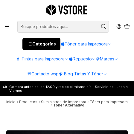
Categorías
🖨️Tóner para Impresora
🧃 Tintas para Impresora
🖨️Repuesto
💎Marcas
💬Contacto wsp
🧠 Blog Tintas Y Tóner
Compra antes de las 12:00 y recibe el mismo día - Servicio de Lunes a
Viernes
Inicio
Productos
Suministros de Impresora
Tóner para Impresora
Tóner Alternativo