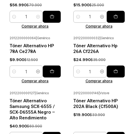
$56.990
$15.900
$79.900
$25.000
Cantidad
Cantidad
Comprar ahora
Comprar ahora
2012200000064
|
Genérico
2012200000032
|
Genérico
-21%
Ahorrar
-29%
Ahorrar
Tóner Alternativo HP
Tóner Alternativo Hp
78A Ce278A
26A Cf226A
$9.900
$24.990
$12.500
$35.000
Cantidad
Cantidad
Comprar ahora
Comprar ahora
2012200000127
|
Genérico
2012200000146
|
Vstore
-41%
Ahorrar
-41%
Ahorrar
Tóner Alternativo
Tóner Alternativo HP
Samsung SCX-6555 /
202A Black (Cf500A)
SCX-D6555A Negro –
$19.900
$33.900
Alto Rendimiento
$40.900
$69.900