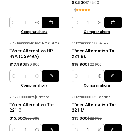
$8.500
$12.500
5.0
Cantidad
Cantidad
Comprar ahora
Comprar ahora
2012199999940
|
PACIFIC COLOR
2012200000063
|
Genérico
-55%
Ahorrar
-31%
Ahorrar
Tóner Alternativo HP
Tóner Alternativo Tn-
49A (Q5949A)
221 Bk
$17.990
$15.900
$39.900
$22.900
Cantidad
Cantidad
Comprar ahora
Comprar ahora
2012200000029
|
Genérico
2012200000031
|
Genérico
-31%
Ahorrar
-31%
Ahorrar
Tóner Alternativo Tn-
Tóner Alternativo Tn-
221 C
221 M
$15.900
$15.900
$22.900
$22.900