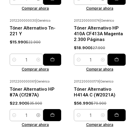
Cantidad
Cantidad
Comprar ahora
Comprar ahora
2012200000030
|
Genérico
2012200000074
|
Genérico
-30%
Ahorrar
-32%
Ahorrar
Tóner Alternativo Tn-
Tóner Alternativo HP
221 Y
410A CF413A Magenta
2.300 Páginas
$15.990
$22.900
$18.900
$27.900
Cantidad
Cantidad
Comprar ahora
Comprar ahora
2012200000061
|
Genérico
2012200000179
|
Generico
-36%
Ahorrar
-29%
Ahorrar
Tóner Alternativo HP
Tóner Alternativo
87A (Cf287A)
H414A C (W2021A)
$22.900
$56.990
$35.900
$79.900
Cantidad
Cantidad
Comprar ahora
Comprar ahora