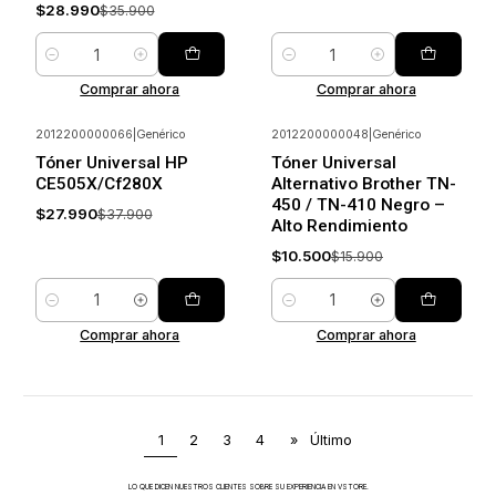
$28.990
$35.900
Cantidad
Cantidad
Comprar ahora
Comprar ahora
2012200000066
|
Genérico
2012200000048
|
Genérico
-26%
Ahorrar
-34%
Ahorrar
Tóner Universal HP
Tóner Universal
CE505X/Cf280X
Alternativo Brother TN-
450 / TN-410 Negro –
$27.990
$37.900
Alto Rendimiento
$10.500
$15.900
Cantidad
Cantidad
Comprar ahora
Comprar ahora
1
2
3
4
»
Último
LO QUE DICEN NUESTROS CLIENTES SOBRE SU EXPERIENCIA EN VSTORE.