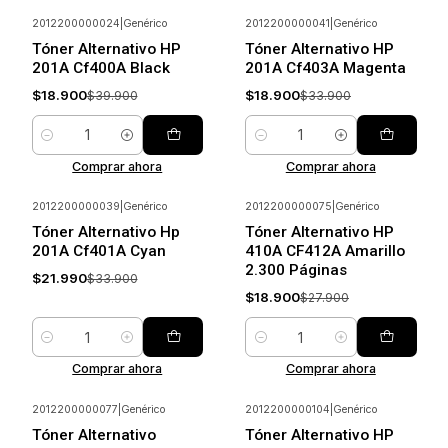
2012200000024
|
Genérico
2012200000041
|
Genérico
-53%
Ahorrar
-44%
Ahorrar
Tóner Alternativo HP
Tóner Alternativo HP
201A Cf400A Black
201A Cf403A Magenta
$18.900
$18.900
$39.900
$33.900
Cantidad
Cantidad
Comprar ahora
Comprar ahora
2012200000039
|
Genérico
2012200000075
|
Genérico
-35%
Ahorrar
-32%
Ahorrar
Tóner Alternativo Hp
Tóner Alternativo HP
201A Cf401A Cyan
410A CF412A Amarillo
2.300 Páginas
$21.990
$33.900
$18.900
$27.900
Cantidad
Cantidad
Comprar ahora
Comprar ahora
2012200000077
|
Genérico
2012200000104
|
Genérico
-31%
Ahorrar
-27%
Ahorrar
Tóner Alternativo
Tóner Alternativo HP