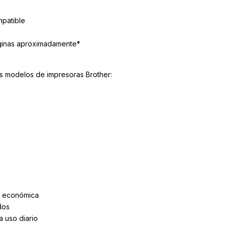
patible
áginas aproximadamente*
es modelos de impresoras Brother:
s económica
dos
 uso diario