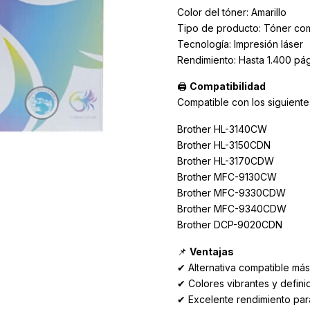
Color del tóner: Amarillo
Tipo de producto: Tóner com
Tecnología: Impresión láser
Rendimiento: Hasta 1.400 p
🖨️
Compatibilidad
Compatible con los siguient
Brother HL-3140CW
Brother HL-3150CDN
Brother HL-3170CDW
Brother MFC-9130CW
Brother MFC-9330CDW
Brother MFC-9340CDW
Brother DCP-9020CDN
📌
Ventajas
✔ Alternativa compatible má
✔ Colores vibrantes y defini
✔ Excelente rendimiento para