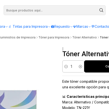
Compra antes de las 12:00 y recibe el mismo día - Servicio de Lunes a Viern
sora
🧃 Tintas para Impresora
🖨️Repuesto
💎Marcas
💬Contact
Suministros de Impresora
Tóner para Impresora
Tóner Alternativo
Tóner 
|
Tóner Alternat
Co
Cantidad
Este tóner compatible proporc
una excelente opción para qu
📊
Características princip
Marca: Alternativo / Compati
Modelo: TN-221Y