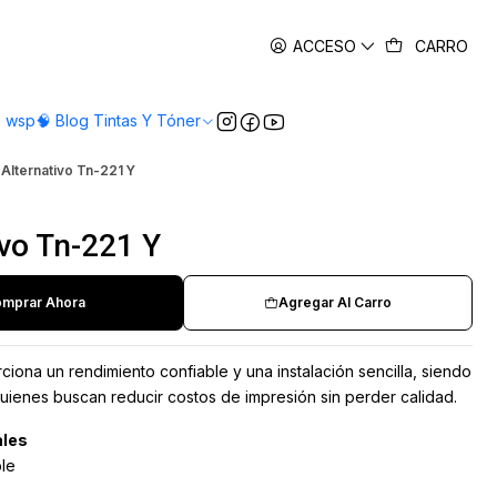
es
ACCESO
CARRO
o wsp
🧠 Blog Tintas Y Tóner
Alternativo Tn-221 Y
ivo Tn-221 Y
mprar Ahora
Agregar Al Carro
iona un rendimiento confiable y una instalación sencilla, siendo
ienes buscan reducir costos de impresión sin perder calidad.
ales
ble