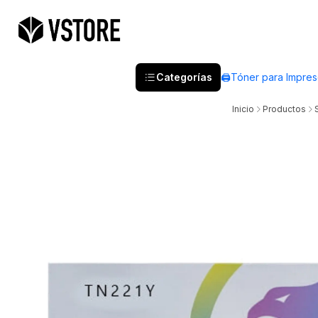
Categorías
🖨️Tóner para Impre
Inicio
Productos