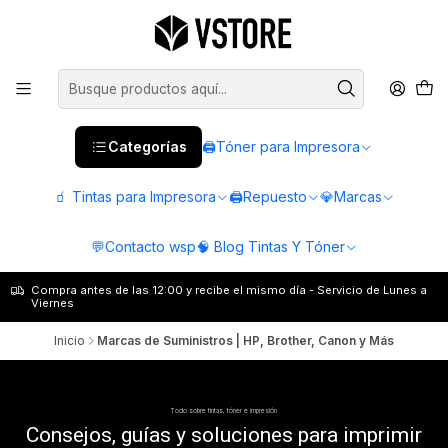
Categorías
🖨️Tóner para Impresora
🧃 Tintas para Impresora
🖨️Repuesto
💎Marcas
💬Contacto wsp
🧠 Blog Tintas Y Tóner
Compra antes de las 12:00 y recibe el mismo día - Servicio de Lunes a
Viernes
Inicio
Marcas de Suministros | HP, Brother, Canon y Más
Todo sobre tintas, tóner e impresión
Consejos, guías y soluciones para imprimir