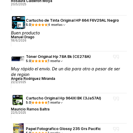
Rosaura Calderon Moya
20/5/2025
Cartucho de Tinta Original HP 664 F6V29AL Negro
5.0
4 reseñas
Buen producto
Manuel Drago
18/6/2026
Tóner Original Hp 78A Bk (CE278A)
5.0
1 reseña
Muy rápido el envío. De un dia para otro a pesar de ser
de region
Angela Rodríguez Miranda
22/2/2025
Cartucho Original Hp 964Xl BK (3Ja57Al)
5.0
1 reseña
Mauricio Ramos Baltra
22/5/2025
Papel Fotografico Glossy 235 Grs Pacific