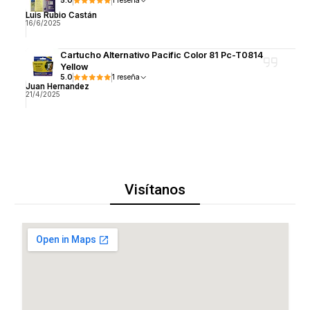
5.0
1 reseña
Luis Rubio Castán
16/6/2025
Cartucho Alternativo Pacific Color 81 Pc-T0814
Yellow
5.0
1 reseña
Juan Hernandez
21/4/2025
Visítanos