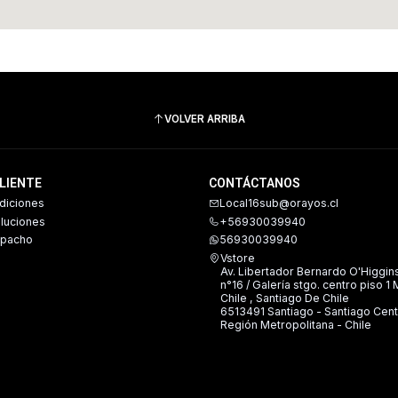
VOLVER ARRIBA
CLIENTE
CONTÁCTANOS
diciones
Local16sub@orayos.cl
oluciones
+56930039940
spacho
56930039940
Vstore
Av. Libertador Bernardo O'Higgin
n°16 / Galería stgo. centro piso 1
Chile , Santiago De Chile
6513491 Santiago - Santiago Cent
Región Metropolitana - Chile