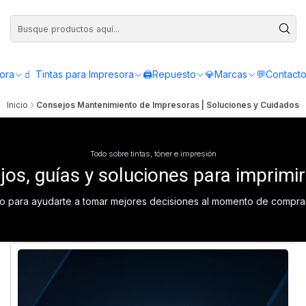
Compra antes de las 12:00 y recibe el mismo día - Servicio de Lunes a Viern
sora
🧃 Tintas para Impresora
🖨️Repuesto
💎Marcas
💬Contact
Inicio
Consejos Mantenimiento de Impresoras | Soluciones y Cuidados
Todo sobre tintas, tóner e impresión
os, guías y soluciones para imprimi
para ayudarte a tomar mejores decisiones al momento de comprar ti