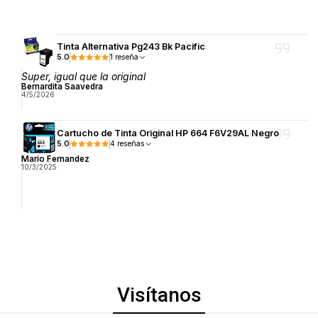
Tinta Alternativa Pg243 Bk Pacific
5.0
1 reseña
Super, igual que la original
Bernardita Saavedra
4/5/2026
Cartucho de Tinta Original HP 664 F6V29AL Negro
5.0
4 reseñas
Mario Fernandez
10/3/2025
Visítanos