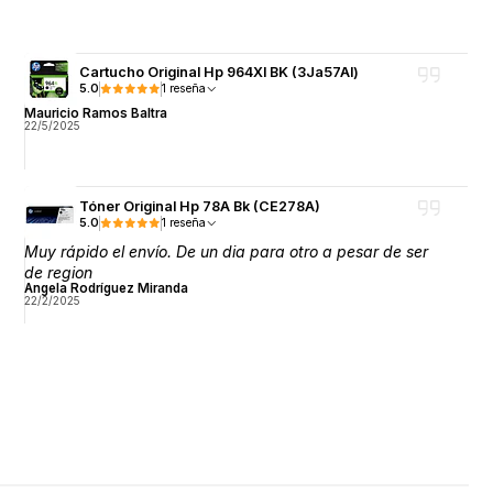
Cartucho Original Hp 964Xl BK (3Ja57Al)
5.0
1 reseña
Mauricio Ramos Baltra
22/5/2025
Tóner Original Hp 78A Bk (CE278A)
5.0
1 reseña
Muy rápido el envío. De un dia para otro a pesar de ser
de region
Angela Rodríguez Miranda
22/2/2025