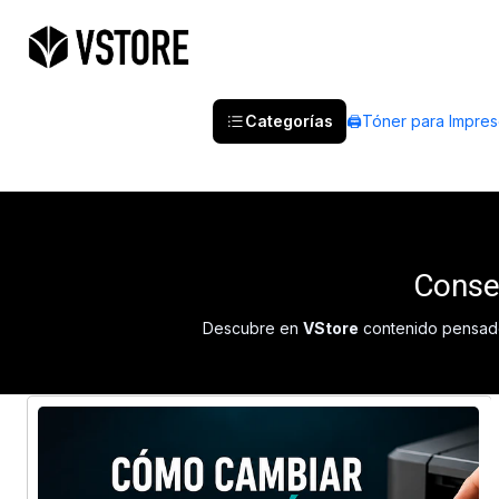
Categorías
🖨️Tóner para Impre
Consej
Descubre en
VStore
contenido pensado 