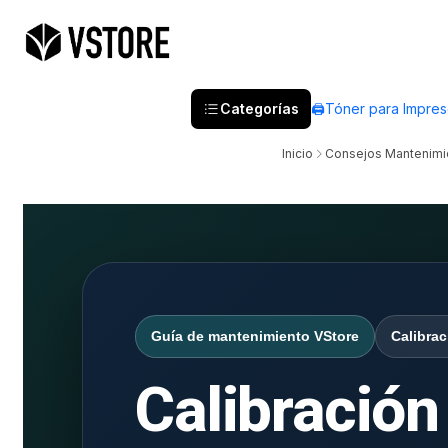
Categorías
🖨️Tóner para Impre
Inicio
Consejos Mantenimie
Guía de mantenimiento VStore
Calibrac
Calibración