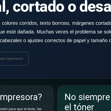
, cortado o des
, colores corridos, texto borroso, márgenes cortad
 que esté dañada. Muchas veces el problema se sol
e cabezales o ajustes correctos de papel y tamaño 
para impresora
 impresora?
No siempre 
el tóner
sión para que el texto, las