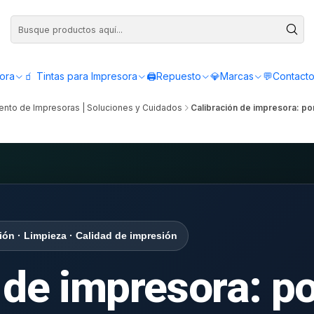
Compra antes de las 12:00 y recibe el mismo día - Servicio de Lunes a Viern
sora
🧃 Tintas para Impresora
🖨️Repuesto
💎Marcas
💬Contact
nto de Impresoras | Soluciones y Cuidados
Calibración de impresora: po
ión · Limpieza · Calidad de impresión
 de impresora: p