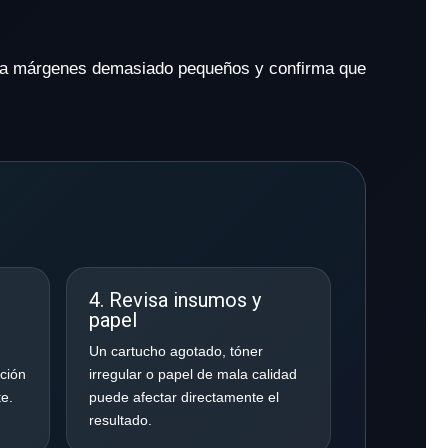
evita márgenes demasiado pequeños y confirma que
4. Revisa insumos y
papel
Un cartucho agotado, tóner
ación
irregular o papel de mala calidad
te.
puede afectar directamente el
resultado.