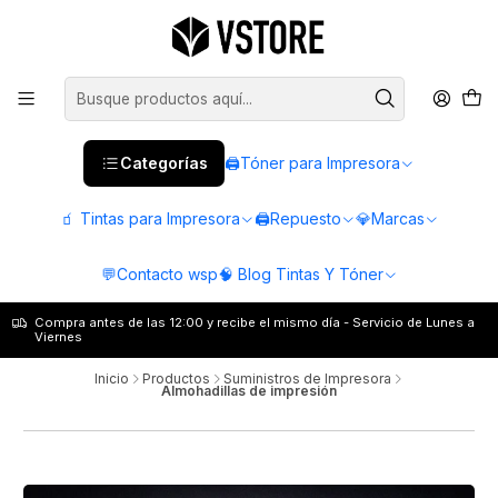
Categorías
🖨️Tóner para Impresora
🧃 Tintas para Impresora
🖨️Repuesto
💎Marcas
💬Contacto wsp
🧠 Blog Tintas Y Tóner
Compra antes de las 12:00 y recibe el mismo día - Servicio de Lunes a
Viernes
Inicio
Productos
Suministros de Impresora
Almohadillas de impresión