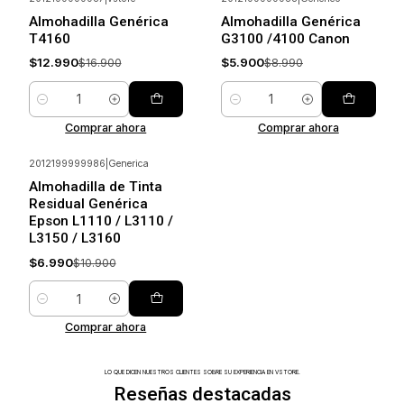
-23%
Ahorrar
-34%
Ahorrar
Almohadilla Genérica
Almohadilla Genérica
T4160
G3100 /4100 Canon
$12.990
$5.900
$16.900
$8.990
Cantidad
Cantidad
Comprar ahora
Comprar ahora
2012199999986
|
Generica
-36%
Ahorrar
Almohadilla de Tinta
Residual Genérica
Epson L1110 / L3110 /
L3150 / L3160
$6.990
$10.900
Cantidad
Comprar ahora
LO QUE DICEN NUESTROS CLIENTES SOBRE SU EXPERIENCIA EN VSTORE.
Reseñas destacadas