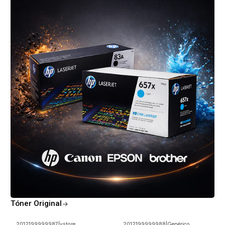
Tóner Original
2012199999987
|
vstore
2012199999988
|
Genérico