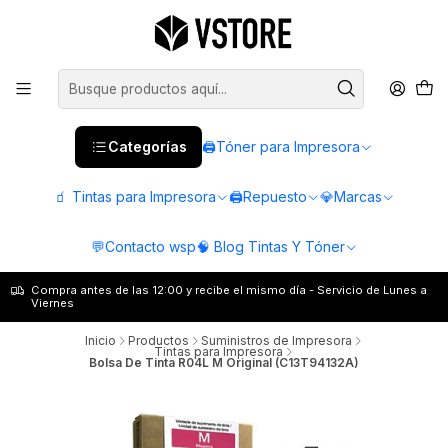
Categorías
🖨️Tóner para Impresora
🧃 Tintas para Impresora
🖨️Repuesto
💎Marcas
💬Contacto wsp
🧠 Blog Tintas Y Tóner
Compra antes de las 12:00 y recibe el mismo día - Servicio de Lunes a
Viernes
Inicio
Productos
Suministros de Impresora
Tintas para Impresora
Bolsa De Tinta R04L M Original (C13T94132A)