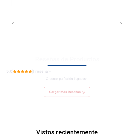
Reseñas de Productos
5.0
1 reseña
Ordenar por
Recién llegados
Cargar Más Reseñas
Vistos recientemente