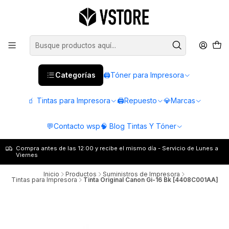
Categorías
🖨️Tóner para Impresora
🧃 Tintas para Impresora
🖨️Repuesto
💎Marcas
💬Contacto wsp
🧠 Blog Tintas Y Tóner
Compra antes de las 12:00 y recibe el mismo día - Servicio de Lunes a
Viernes
Inicio
Productos
Suministros de Impresora
Tintas para Impresora
Tinta Original Canon Gi-16 Bk [4408C001AA]