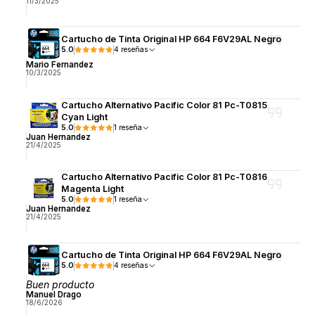
11/3/2025
Cartucho de Tinta Original HP 664 F6V29AL Negro
5.0
4 reseñas
Mario Fernandez
10/3/2025
Cartucho Alternativo Pacific Color 81 Pc-T0815
Cyan Light
5.0
1 reseña
Juan Hernandez
21/4/2025
Cartucho Alternativo Pacific Color 81 Pc-T0816
Magenta Light
5.0
1 reseña
Juan Hernandez
21/4/2025
Cartucho de Tinta Original HP 664 F6V29AL Negro
5.0
4 reseñas
Buen producto
Manuel Drago
18/6/2026