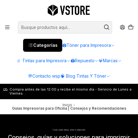
Categorías
🖨️Tóner para Impresora
🧃 Tintas para Impresora
🖨️Repuesto
💎Marcas
💬Contacto wsp
🧠 Blog Tintas Y Tóner
Compra antes de las 12:00 y recibe el mismo día - Servicio de Lunes a
Viernes
Inicio
Guías Impresoras para Oficina | Consejos y Recomendaciones
Todo sobre tintas, tóner e impresión
Consejos, guías y soluciones para imprimir