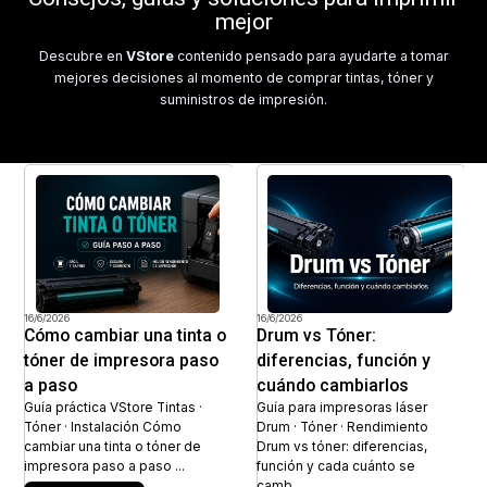
mejor
Descubre en
VStore
contenido pensado para ayudarte a tomar
mejores decisiones al momento de comprar tintas, tóner y
suministros de impresión.
16/6/2026
16/6/2026
Cómo cambiar una tinta o
Drum vs Tóner:
tóner de impresora paso
diferencias, función y
a paso
cuándo cambiarlos
Guía práctica VStore Tintas ·
Guía para impresoras láser
Tóner · Instalación Cómo
Drum · Tóner · Rendimiento
cambiar una tinta o tóner de
Drum vs tóner: diferencias,
impresora paso a paso ...
función y cada cuánto se
camb...