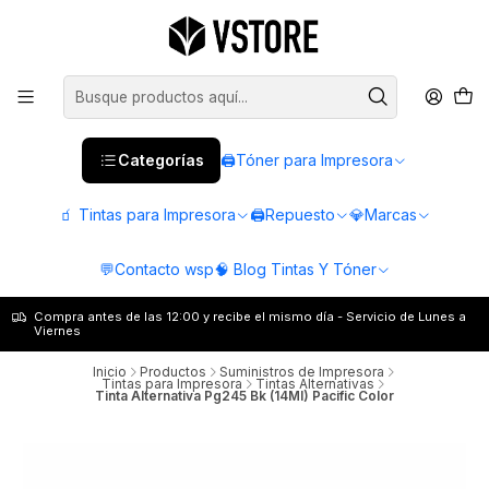
Categorías
🖨️Tóner para Impresora
🧃 Tintas para Impresora
🖨️Repuesto
💎Marcas
💬Contacto wsp
🧠 Blog Tintas Y Tóner
Compra antes de las 12:00 y recibe el mismo día - Servicio de Lunes a
Viernes
Inicio
Productos
Suministros de Impresora
Tintas para Impresora
Tintas Alternativas
Tinta Alternativa Pg245 Bk (14Ml) Pacific Color