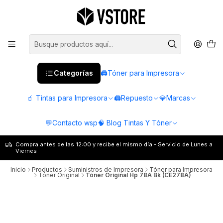
Categorías
🖨️Tóner para Impresora
🧃 Tintas para Impresora
🖨️Repuesto
💎Marcas
💬Contacto wsp
🧠 Blog Tintas Y Tóner
Compra antes de las 12:00 y recibe el mismo día - Servicio de Lunes a
Viernes
Inicio
Productos
Suministros de Impresora
Tóner para Impresora
Tóner Original
Tóner Original Hp 78A Bk (CE278A)