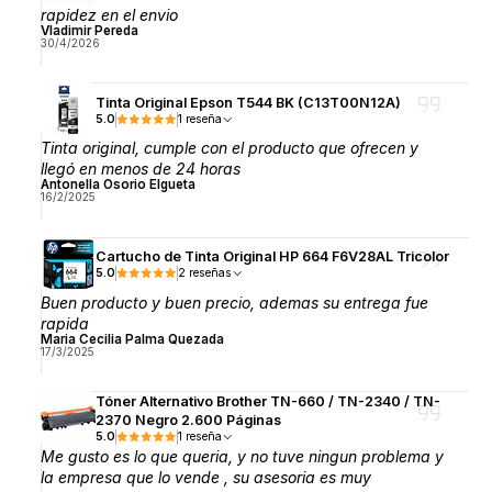
rapidez en el envio
Vladimir Pereda
30/4/2026
Tinta Original Epson T544 BK (C13T00N12A)
5.0
1 reseña
Tinta original, cumple con el producto que ofrecen y
llegó en menos de 24 horas
Antonella Osorio Elgueta
16/2/2025
Cartucho de Tinta Original HP 664 F6V28AL Tricolor
5.0
2 reseñas
Buen producto y buen precio, ademas su entrega fue
rapida
Maria Cecilia Palma Quezada
17/3/2025
Tóner Alternativo Brother TN-660 / TN-2340 / TN-
2370 Negro 2.600 Páginas
5.0
1 reseña
Me gusto es lo que queria, y no tuve ningun problema y
la empresa que lo vende , su asesoria es muy