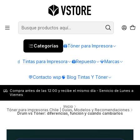
Categorías
🖨️Tóner para Impresora
🧃 Tintas para Impresora
🖨️Repuesto
💎Marcas
💬Contacto wsp
🧠 Blog Tintas Y Tóner
Compra antes de las 12:00 y recibe el mismo día - Servicio de Lunes a
Viernes
Inicio
Tóner para impresoras Chile | Guías, Modelos y Recomendaciones
Drum vs Tóner: diferencias, función y cuándo cambiarlos