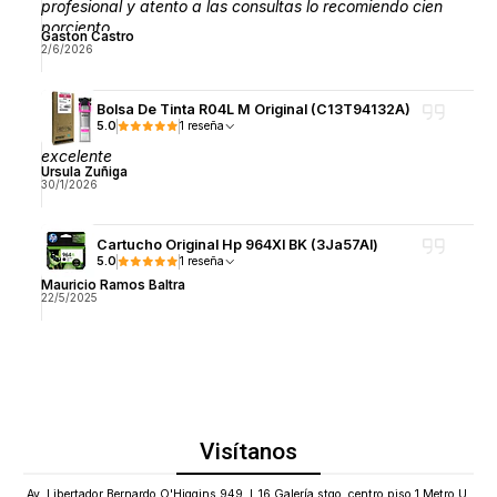
profesional y atento a las consultas lo recomiendo cien
porciento
Gaston Castro
2/6/2026
Bolsa De Tinta R04L M Original (C13T94132A)
5.0
1 reseña
excelente
Ursula Zuñiga
30/1/2026
Cartucho Original Hp 964Xl BK (3Ja57Al)
5.0
1 reseña
Mauricio Ramos Baltra
22/5/2025
Visítanos
Av. Libertador Bernardo O'Higgins 949, L.16 Galería stgo. centro piso 1 Metro U.