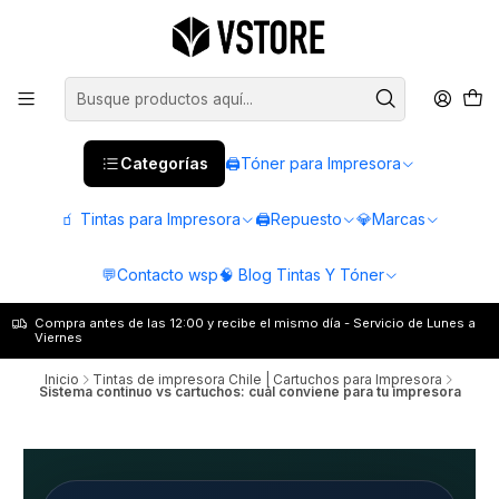
Categorías
🖨️Tóner para Impresora
🧃 Tintas para Impresora
🖨️Repuesto
💎Marcas
💬Contacto wsp
🧠 Blog Tintas Y Tóner
Compra antes de las 12:00 y recibe el mismo día - Servicio de Lunes a
Viernes
Inicio
Tintas de impresora Chile | Cartuchos para Impresora
Sistema continuo vs cartuchos: cuál conviene para tu impresora