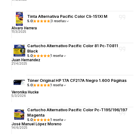
Tinta Alternativa Pacific Color Cli-151Xl M
5.0
3 reseñas
Alvaro Herrera
11/3/2025
Cartucho Alternativo Pacific Color 81 Pc-T0811
Black
5.0
1 reseña
Juan Hernandez
21/4/2025
Tóner Original HP 17A CF217A Negro 1.600 Páginas
5.0
1 reseña
Veronika Hucke
5/3/2026
Cartucho Alternativo Pacific Color Pc-T195/196/197
Magenta
5.0
1 reseña
José Manuel López Moreno
14/6/2025