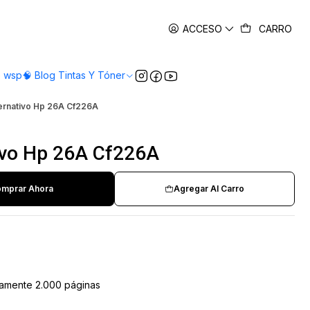
es
ACCESO
CARRO
o wsp
🧠 Blog Tintas Y Tóner
ernativo Hp 26A Cf226A
ivo Hp 26A Cf226A
mprar Ahora
Agregar Al Carro
amente 2.000 páginas