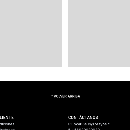
VOLVER ARRIBA
CLIENTE
CONTÁCTANOS
diciones
Local16sub@orayos.cl
oluciones
+56930039940