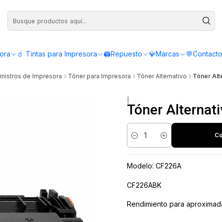
Compra antes de las 12:00 y recibe el mismo día - Servicio de Lunes a Viern
sora
🧃 Tintas para Impresora
🖨️Repuesto
💎Marcas
💬Contact
nistros de Impresora
Tóner para Impresora
Tóner Alternativo
Tóner Alt
|
Tóner Alternat
Co
Cantidad
Modelo: CF226A
CF226ABK
Rendimiento para aproximad