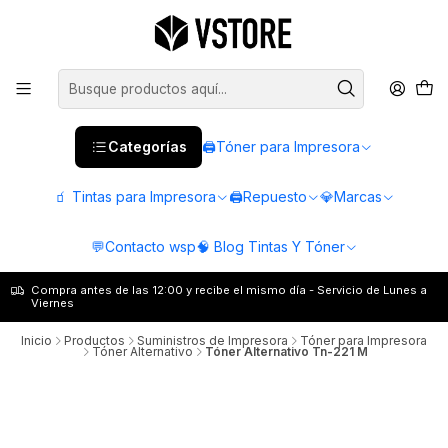
Categorías
🖨️Tóner para Impresora
🧃 Tintas para Impresora
🖨️Repuesto
💎Marcas
💬Contacto wsp
🧠 Blog Tintas Y Tóner
Compra antes de las 12:00 y recibe el mismo día - Servicio de Lunes a
Viernes
Inicio
Productos
Suministros de Impresora
Tóner para Impresora
Tóner Alternativo
Tóner Alternativo Tn-221 M