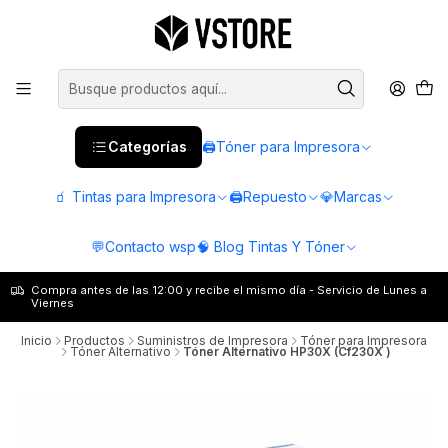
Categorías
🖨️Tóner para Impresora
🧃 Tintas para Impresora
🖨️Repuesto
💎Marcas
💬Contacto wsp
🧠 Blog Tintas Y Tóner
Compra antes de las 12:00 y recibe el mismo día - Servicio de Lunes a
Viernes
Inicio
Productos
Suministros de Impresora
Tóner para Impresora
Tóner Alternativo
Tóner Alternativo HP30X (Cf230X )