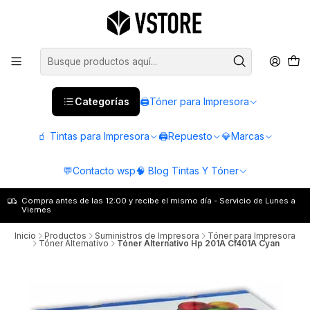
Categorías
🖨️Tóner para Impresora
🧃 Tintas para Impresora
🖨️Repuesto
💎Marcas
💬Contacto wsp
🧠 Blog Tintas Y Tóner
Compra antes de las 12:00 y recibe el mismo día - Servicio de Lunes a
Viernes
Inicio
Productos
Suministros de Impresora
Tóner para Impresora
Tóner Alternativo
Tóner Alternativo Hp 201A Cf401A Cyan