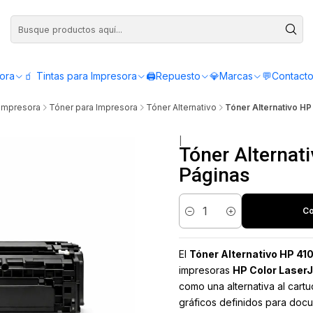
Compra antes de las 12:00 y recibe el mismo día - Servicio de Lunes a Viern
sora
🧃 Tintas para Impresora
🖨️Repuesto
💎Marcas
💬Contact
 Impresora
Tóner para Impresora
Tóner Alternativo
Tóner Alternativo H
|
Tóner Alterna
Páginas
Co
Cantidad
El
Tóner Alternativo HP 41
impresoras
HP Color LaserJ
como una alternativa al cartu
gráficos definidos para docu