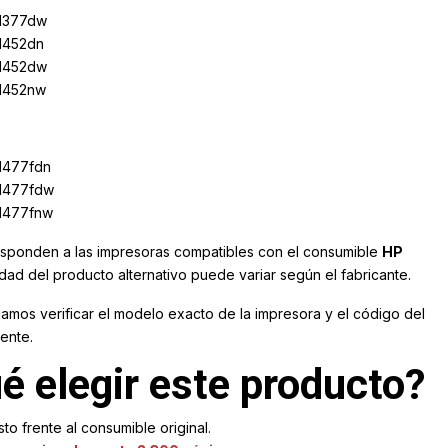
 M377dw
M452dn
 M452dw
 M452nw
M477fdn
 M477fdw
 M477fnw
sponden a las impresoras compatibles con el consumible
HP
idad del producto alternativo puede variar según el fabricante.
mos verificar el modelo exacto de la impresora y el código del
ente.
é elegir este producto?
to frente al consumible original.