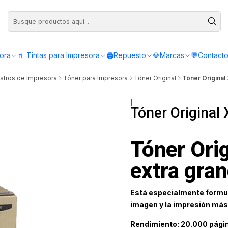
Compra antes de las 12:00 y recibe el mismo día - Servicio de Lunes a Viern
sora
🧃 Tintas para Impresora
🖨️Repuesto
💎Marcas
💬Contact
stros de Impresora
Tóner para Impresora
Tóner Original
Tóner Origina
|
Tóner Original
Tóner Ori
extra gra
Está especialmente formul
imagen y la impresión más
Rendimiento: 20.000 pági