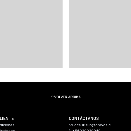
VOLVER ARRIBA
CLIENTE
CONTÁCTANOS
diciones
Local16sub@orayos.cl
oluciones
+56930039940