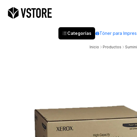
Categorías
🖨️Tóner para Impre
Inicio
Productos
Sumini