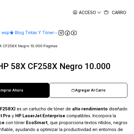
es
ACCESO
CARRO
o wsp
🧠 Blog Tintas Y Tóner
8X CF258X Negro 10.000 Páginas
 HP 58X CF258X Negro 10.000
mprar Ahora
Agregar Al Carro
CF258X)
es un cartucho de tóner de
alto rendimiento
diseñado
t Pro
y
HP LaserJet Enterprise
compatibles. Incorpora la
ce
con tóner
EcoSmart
, que proporciona textos nítidos, negros
nfiable, ayudando a optimizar la productividad en entornos de