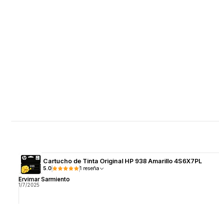
Cartucho de Tinta Original HP 938 Amarillo 4S6X7PL
5.0
1 reseña
Ervimar Sarmiento
1/7/2025