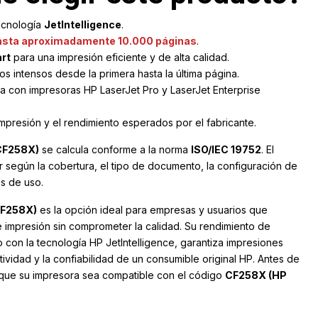
ecnología
JetIntelligence
.
hasta aproximadamente 10.000 páginas
.
rt
para una impresión eficiente y de alta calidad.
s intensos desde la primera hasta la última página.
da con impresoras HP LaserJet Pro y LaserJet Enterprise
mpresión y el rendimiento esperados por el fabricante.
CF258X)
se calcula conforme a la norma
ISO/IEC 19752
. El
r según la cobertura, el tipo de documento, la configuración de
es de uso.
CF258X)
es la opción ideal para empresas y usuarios que
 impresión sin comprometer la calidad. Su rendimiento de
to con la tecnología HP JetIntelligence, garantiza impresiones
ividad y la confiabilidad de un consumible original HP. Antes de
e que su impresora sea compatible con el código
CF258X (HP