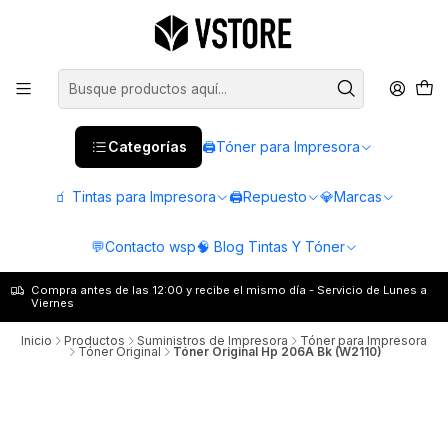
Categorías
🖨️Tóner para Impresora
🧃 Tintas para Impresora
🖨️Repuesto
💎Marcas
💬Contacto wsp
🧠 Blog Tintas Y Tóner
Compra antes de las 12:00 y recibe el mismo día - Servicio de Lunes a
Viernes
Inicio
Productos
Suministros de Impresora
Tóner para Impresora
Tóner Original
Tóner Original Hp 206A Bk (W2110)