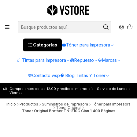
Categorías
🖨️Tóner para Impresora
🧃 Tintas para Impresora
🖨️Repuesto
💎Marcas
💬Contacto wsp
🧠 Blog Tintas Y Tóner
Compra antes de las 12:00 y recibe el mismo día - Servicio de Lunes a
Viernes
Inicio
Productos
Suministros de Impresora
Tóner para Impresora
Tóner Original
Tóner Original Brother TN-210C Cian 1.400 Páginas