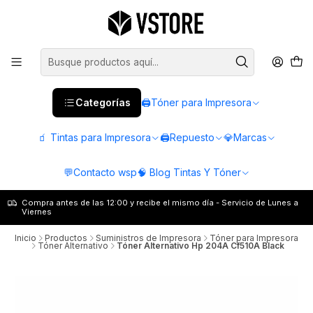
Categorías
🖨️Tóner para Impresora
🧃 Tintas para Impresora
🖨️Repuesto
💎Marcas
💬Contacto wsp
🧠 Blog Tintas Y Tóner
Compra antes de las 12:00 y recibe el mismo día - Servicio de Lunes a
Viernes
Inicio
Productos
Suministros de Impresora
Tóner para Impresora
Tóner Alternativo
Tóner Alternativo Hp 204A Cf510A Black