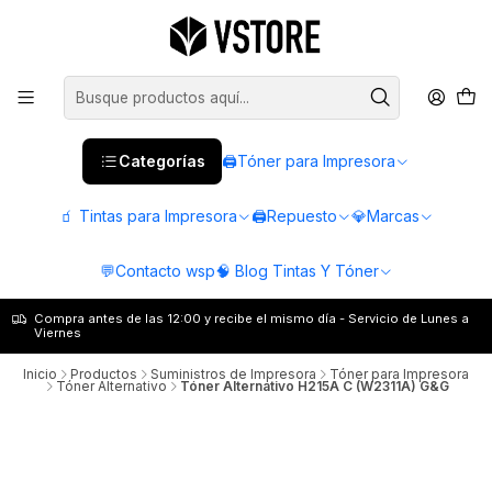
Categorías
🖨️Tóner para Impresora
🧃 Tintas para Impresora
🖨️Repuesto
💎Marcas
💬Contacto wsp
🧠 Blog Tintas Y Tóner
Compra antes de las 12:00 y recibe el mismo día - Servicio de Lunes a
Viernes
Inicio
Productos
Suministros de Impresora
Tóner para Impresora
Tóner Alternativo
Tóner Alternativo H215A C (W2311A) G&G