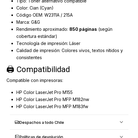
Tipo: Tóner alternativo compatible
Color: Cian (Cyan)
Código OEM: W2311A / 215A
Marca: G&G
Rendimiento aproximado:
850 páginas
(según
cobertura estándar)
Tecnología de impresión: Láser
Calidad de impresión: Colores vivos, textos nítidos y
consistentes
🖨️ Compatibilidad
Compatible con impresoras:
HP Color LaserJet Pro M155
HP Color LaserJet Pro MFP M182nw
HP Color LaserJet Pro MFP M183fw
Despachos a todo Chile
Políticas de devolución