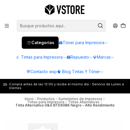
Categorías
🖨️Tóner para Impresora
🧃 Tintas para Impresora
🖨️Repuesto
💎Marcas
💬Contacto wsp
🧠 Blog Tintas Y Tóner
Compra antes de las 12:00 y recibe el mismo día - Servicio de Lunes a
Viernes
Inicio
Productos
Suministros de Impresora
Tintas para Impresora
Tintas Alternativas
Tinta Alternativa G&G BTD60BK Negro – Alto Rendimiento