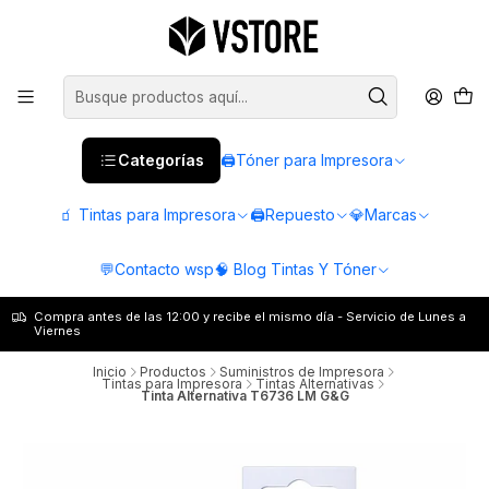
Categorías
🖨️Tóner para Impresora
🧃 Tintas para Impresora
🖨️Repuesto
💎Marcas
💬Contacto wsp
🧠 Blog Tintas Y Tóner
Compra antes de las 12:00 y recibe el mismo día - Servicio de Lunes a
Viernes
Inicio
Productos
Suministros de Impresora
Tintas para Impresora
Tintas Alternativas
Tinta Alternativa T6736 LM G&G