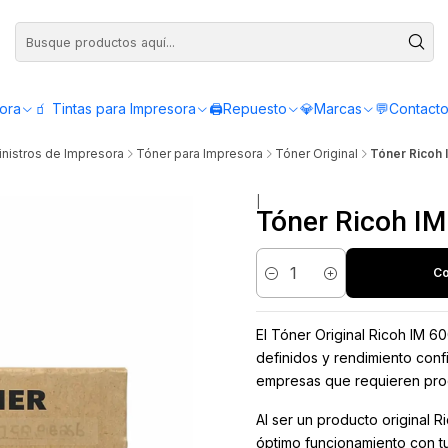
Compra antes de las 12:00 y recibe el mismo día - Servicio de Lunes a Viern
sora
🧃 Tintas para Impresora
🖨️Repuesto
💎Marcas
💬Contact
nistros de Impresora
Tóner para Impresora
Tóner Original
Tóner Ricoh 
|
Tóner Ricoh IM
Co
Cantidad
El Tóner Original Ricoh IM 6
definidos y rendimiento confi
empresas que requieren prod
Al ser un producto original Ri
óptimo funcionamiento con t