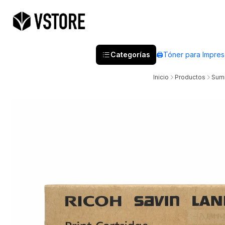
Categorías
🖨️Tóner para Impre
Inicio
Productos
Sumi