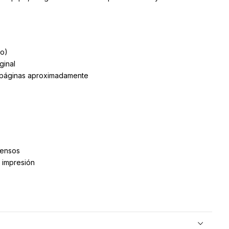
o)
ginal
 páginas aproximadamente
tensos
 impresión