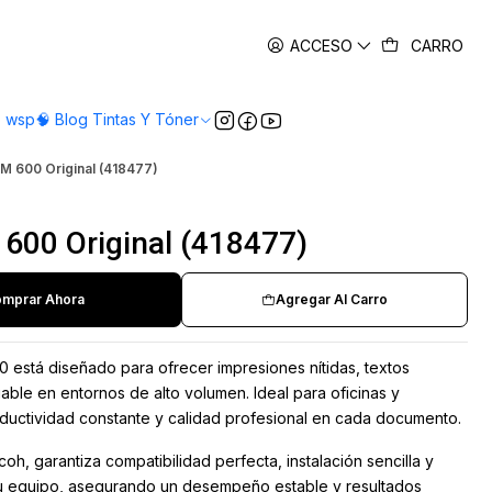
es
ACCESO
CARRO
o wsp
🧠 Blog Tintas Y Tóner
IM 600 Original (418477)
 600 Original (418477)
mprar Ahora
Agregar Al Carro
00 está diseñado para ofrecer impresiones nítidas, textos
able en entornos de alto volumen. Ideal para oficinas y
uctividad constante y calidad profesional en cada documento.
coh, garantiza compatibilidad perfecta, instalación sencilla y
u equipo, asegurando un desempeño estable y resultados