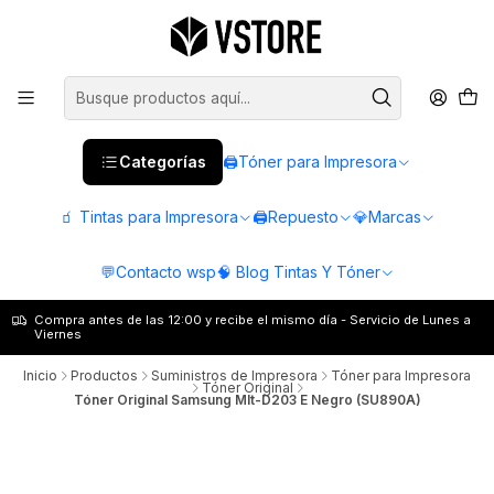
Categorías
🖨️Tóner para Impresora
🧃 Tintas para Impresora
🖨️Repuesto
💎Marcas
💬Contacto wsp
🧠 Blog Tintas Y Tóner
Compra antes de las 12:00 y recibe el mismo día - Servicio de Lunes a
Viernes
Inicio
Productos
Suministros de Impresora
Tóner para Impresora
Tóner Original
Tóner Original Samsung Mlt-D203 E Negro (SU890A)