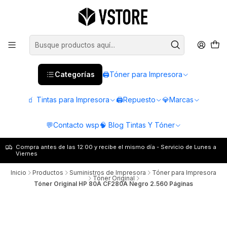
Categorías
🖨️Tóner para Impresora
🧃 Tintas para Impresora
🖨️Repuesto
💎Marcas
💬Contacto wsp
🧠 Blog Tintas Y Tóner
Compra antes de las 12:00 y recibe el mismo día - Servicio de Lunes a
Viernes
Inicio
Productos
Suministros de Impresora
Tóner para Impresora
Tóner Original
Tóner Original HP 80A CF280A Negro 2.560 Páginas