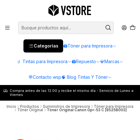
Categorías
🖨️Tóner para Impresora
🧃 Tintas para Impresora
🖨️Repuesto
💎Marcas
💬Contacto wsp
🧠 Blog Tintas Y Tóner
Compra antes de las 12:00 y recibe el mismo día - Servicio de Lunes a
Viernes
Inicio
Productos
Suministros de Impresora
Tóner para Impresora
Tóner Original
Tóner Original Canon Gpr-53 C [8525B003]