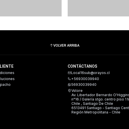
VOLVER ARRIBA
CLIENTE
CONTÁCTANOS
diciones
Local16sub@orayos.cl
oluciones
+56930039940
spacho
56930039940
Vstore
Av. Libertador Bernardo O'Higgin
n°16 / Galería stgo. centro piso 1
Chile , Santiago De Chile
6513491 Santiago - Santiago Cent
Región Metropolitana - Chile