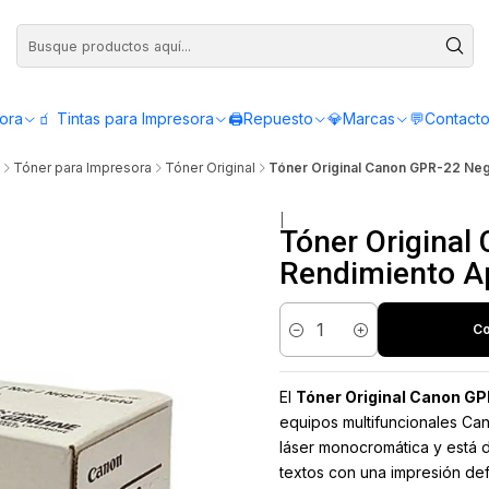
Compra antes de las 12:00 y recibe el mismo día - Servicio de Lunes a Viern
sora
🧃 Tintas para Impresora
🖨️Repuesto
💎Marcas
💬Contact
Tóner para Impresora
Tóner Original
Tóner Original Canon GPR-22 Neg
|
Tóner Original
Rendimiento A
Co
Cantidad
El
Tóner Original Canon G
equipos multifuncionales Ca
láser monocromática y está d
textos con una impresión def