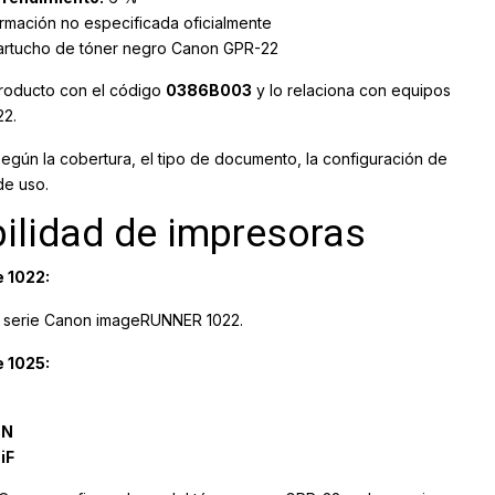
rmación no especificada oficialmente
artucho de tóner negro Canon GPR-22
producto con el código
0386B003
y lo relaciona con equipos
22.
según la cobertura, el tipo de documento, la configuración de
de uso.
ilidad de impresoras
 1022:
a serie Canon imageRUNNER 1022.
 1025:
5
5N
iF