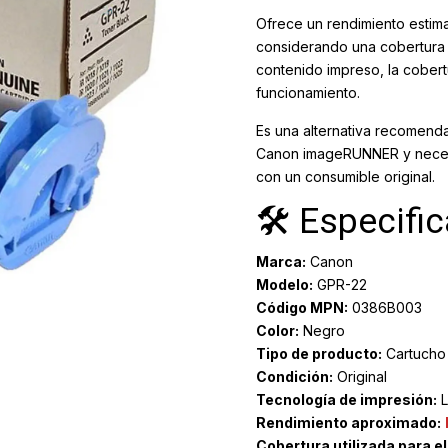
Ofrece un rendimiento estim
considerando una cobertura d
contenido impreso, la cobertu
funcionamiento.
Es una alternativa recomenda
Canon imageRUNNER y necesi
con un consumible original.
🛠️ Especifi
Marca:
Canon
Modelo:
GPR-22
Código MPN:
0386B003
Color:
Negro
Tipo de producto:
Cartucho 
Condición:
Original
Tecnología de impresión:
L
Rendimiento aproximado:
Cobertura utilizada para e