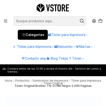
Categorías
🖨️Tóner para Impresora
🧃 Tintas para Impresora
🖨️Repuesto
💎Marcas
💬Contacto wsp
🧠 Blog Tintas Y Tóner
Compra antes de las 12:00 y recibe el mismo día - Servicio de Lunes a
Viernes
Inicio
Productos
Suministros de Impresora
Tóner para Impresora
Tóner Original
Tóner Original Brother TN-217BK Negro 3.000 Páginas