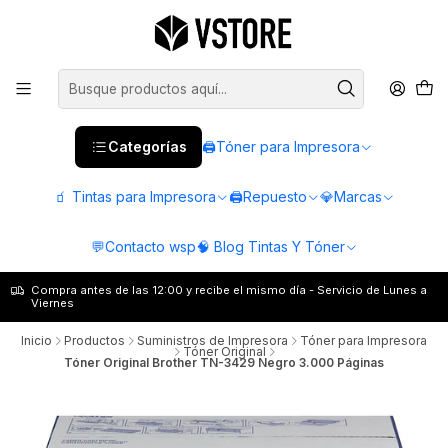
Categorías
🖨️Tóner para Impresora
🧃 Tintas para Impresora
🖨️Repuesto
💎Marcas
💬Contacto wsp
🧠 Blog Tintas Y Tóner
Compra antes de las 12:00 y recibe el mismo día - Servicio de Lunes a
Viernes
Inicio
Productos
Suministros de Impresora
Tóner para Impresora
Tóner Original
Tóner Original Brother TN-3429 Negro 3.000 Páginas