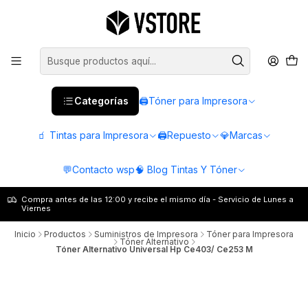
Categorías
🖨️Tóner para Impresora
🧃 Tintas para Impresora
🖨️Repuesto
💎Marcas
💬Contacto wsp
🧠 Blog Tintas Y Tóner
Compra antes de las 12:00 y recibe el mismo día - Servicio de Lunes a
Viernes
Inicio
Productos
Suministros de Impresora
Tóner para Impresora
Tóner Alternativo
Tóner Alternativo Universal Hp Ce403/ Ce253 M