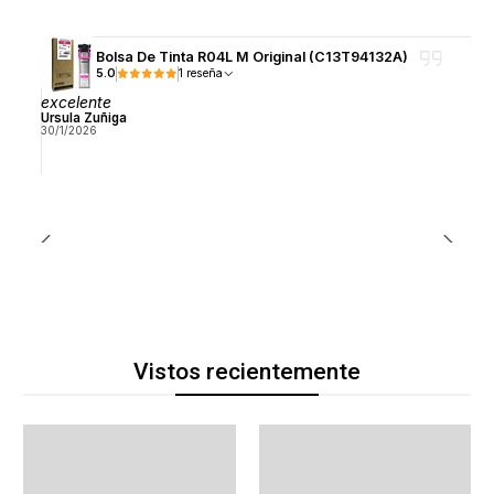
Bolsa De Tinta R04L M Original (C13T94132A)
5.0
1 reseña
excelente
Ursula Zuñiga
30/1/2026
Vistos recientemente