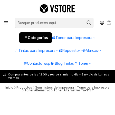
Categorías
🖨️Tóner para Impresora
🧃 Tintas para Impresora
🖨️Repuesto
💎Marcas
💬Contacto wsp
🧠 Blog Tintas Y Tóner
Compra antes de las 12:00 y recibe el mismo día - Servicio de Lunes a
Viernes
Inicio
Productos
Suministros de Impresora
Tóner para Impresora
Tóner Alternativo
Tóner Alternativo Tn-315 Y