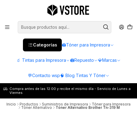
Categorías
🖨️Tóner para Impresora
🧃 Tintas para Impresora
🖨️Repuesto
💎Marcas
💬Contacto wsp
🧠 Blog Tintas Y Tóner
Compra antes de las 12:00 y recibe el mismo día - Servicio de Lunes a
Viernes
Inicio
Productos
Suministros de Impresora
Tóner para Impresora
Tóner Alternativo
Tóner Alternativo Brother Tn-319 M