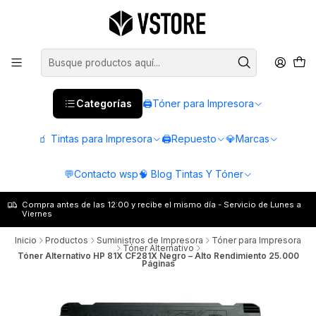
Categorías
🖨️Tóner para Impresora
🧃 Tintas para Impresora
🖨️Repuesto
💎Marcas
💬Contacto wsp
🧠 Blog Tintas Y Tóner
Compra antes de las 12:00 y recibe el mismo día - Servicio de Lunes a
Viernes
Inicio
Productos
Suministros de Impresora
Tóner para Impresora
Tóner Alternativo
Tóner Alternativo HP 81X CF281X Negro – Alto Rendimiento 25.000
Páginas