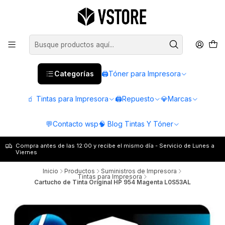
Categorías
🖨️Tóner para Impresora
🧃 Tintas para Impresora
🖨️Repuesto
💎Marcas
💬Contacto wsp
🧠 Blog Tintas Y Tóner
Compra antes de las 12:00 y recibe el mismo día - Servicio de Lunes a
Viernes
Inicio
Productos
Suministros de Impresora
Tintas para Impresora
Cartucho de Tinta Original HP 954 Magenta L0S53AL