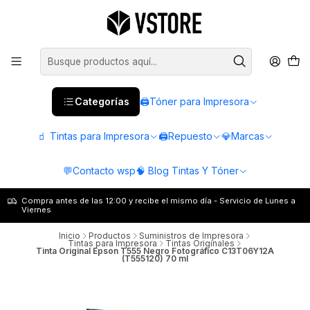
Categorías
🖨️Tóner para Impresora
🧃 Tintas para Impresora
🖨️Repuesto
💎Marcas
💬Contacto wsp
🧠 Blog Tintas Y Tóner
Compra antes de las 12:00 y recibe el mismo día - Servicio de Lunes a
Viernes
Inicio
Productos
Suministros de Impresora
Tintas para Impresora
Tintas Originales
Tinta Original Epson T555 Negro Fotográfico C13T06Y12A
(T555120) 70 ml