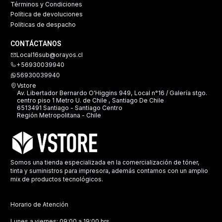
Términos y Condiciones
Política de devoluciones
Políticas de despacho
CONTÁCTANOS
Local16sub@orayos.cl
+56930039940
56930039940
Vstore
Av. Libertador Bernardo O'Higgins 949, Local n°16 / Galería stgo.
centro piso 1 Metro U. de Chile , Santiago De Chile
6513491 Santiago - Santiago Centro
Región Metropolitana - Chile
Somos una tienda especializada en la comercialización de tóner,
tinta y suministros para impresora, además contamos con un amplio
mix de productos tecnológicos.
Horario de Atención
Lunes a viernes: 09:00 a 19:00 hrs