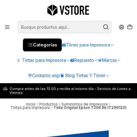
Categorías
🖨️Tóner para Impresora
🧃 Tintas para Impresora
🖨️Repuesto
💎Marcas
💬Contacto wsp
🧠 Blog Tintas Y Tóner
Compra antes de las 12:00 y recibe el mismo día - Servicio de Lunes a
Viernes
Inicio
Productos
Suministros de Impresora
Tintas para Impresora
Tinta Original Epson T296 Bk (T296120)