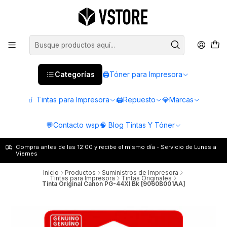
Categorías
🖨️Tóner para Impresora
🧃 Tintas para Impresora
🖨️Repuesto
💎Marcas
💬Contacto wsp
🧠 Blog Tintas Y Tóner
Compra antes de las 12:00 y recibe el mismo día - Servicio de Lunes a
Viernes
Inicio
Productos
Suministros de Impresora
Tintas para Impresora
Tintas Originales
Tinta Original Canon PG-44Xl Bk [9060B001AA]