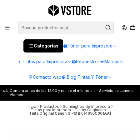
Categorías
🖨️Tóner para Impresora
🧃 Tintas para Impresora
🖨️Repuesto
💎Marcas
💬Contacto wsp
🧠 Blog Tintas Y Tóner
Compra antes de las 12:00 y recibe el mismo día - Servicio de Lunes a
Viernes
Inicio
Productos
Suministros de Impresora
Tintas para Impresora
Tintas Originales
Tinta Original Canon Gi-13 BK [4695C001AA]