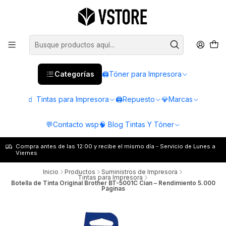
Categorías
🖨️Tóner para Impresora
🧃 Tintas para Impresora
🖨️Repuesto
💎Marcas
💬Contacto wsp
🧠 Blog Tintas Y Tóner
Compra antes de las 12:00 y recibe el mismo día - Servicio de Lunes a
Viernes
Inicio
Productos
Suministros de Impresora
Tintas para Impresora
Botella de Tinta Original Brother BT-5001C Cian – Rendimiento 5.000
Páginas