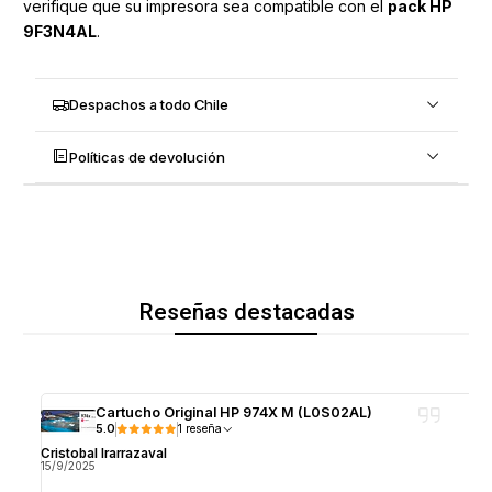
verifique que su impresora sea compatible con el
pack HP
9F3N4AL
.
Despachos a todo Chile
Políticas de devolución
Reseñas destacadas
Cartucho Original HP 974X M (L0S02AL)
5.0
1 reseña
Cristobal Irarrazaval
15/9/2025