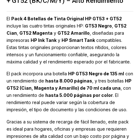
+ GT52 (BK/C/M/Y) – Alto Rendimiento
El
Pack 4 Botellas de Tinta Original HP GT53 + GT52
incluye las cuatro tintas originales HP:
GT53 Negro
,
GT52
Cian
,
GT52 Magenta
y
GT52 Amarillo
, diseñadas para
impresoras
HP Ink Tank
y
HP Smart Tank
compatibles.
Estas tintas originales proporcionan textos nítidos, colores
intensos y un funcionamiento confiable, asegurando la
máxima calidad y el rendimiento esperado por el fabricante.
El pack incorpora una botella
HP GT53 Negro de 135 ml
con
un rendimiento de
hasta 8.000 páginas
, y tres botellas
HP
GT52 (Cian, Magenta y Amarillo) de 70 ml cada una
, con
un rendimiento de
hasta 5.000 páginas por color
. El
rendimiento real puede variar según la cobertura de
impresión, el tipo de documento y las condiciones de uso.
Gracias a su sistema de recarga de fácil llenado, este pack
es ideal para hogares, oficinas y empresas que requieren
impresiones de alta calidad con un bajo costo por página y