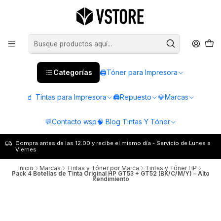
Categorías
🖨️Tóner para Impresora
🧃 Tintas para Impresora
🖨️Repuesto
💎Marcas
💬Contacto wsp
🧠 Blog Tintas Y Tóner
Compra antes de las 12:00 y recibe el mismo día - Servicio de Lunes a
Viernes
Inicio
Marcas
Tintas y Tóner por Marca
Tintas y Tóner HP
Pack 4 Botellas de Tinta Original HP GT53 + GT52 (BK/C/M/Y) – Alto
Rendimiento