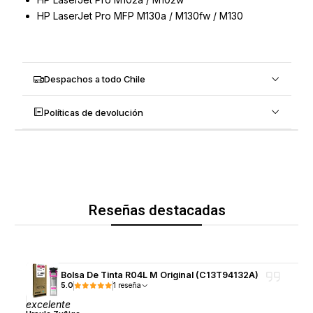
HP LaserJet Pro MFP M130a / M130fw / M130
Despachos a todo Chile
Políticas de devolución
Reseñas destacadas
Bolsa De Tinta R04L M Original (C13T94132A)
5.0
1 reseña
excelente