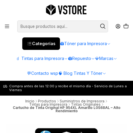
Categorías
🖨️Tóner para Impresora
🧃 Tintas para Impresora
🖨️Repuesto
💎Marcas
💬Contacto wsp
🧠 Blog Tintas Y Tóner
Compra antes de las 12:00 y recibe el mismo día - Servicio de Lunes a
Viernes
Inicio
Productos
Suministros de Impresora
Tintas para Impresora
Tintas Originales
Cartucho de Tinta Original HP 954XL Amarillo L0S68AL – Alto
Rendimiento