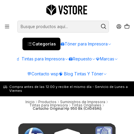
Categorías
🖨️Tóner para Impresora
🧃 Tintas para Impresora
🖨️Repuesto
💎Marcas
💬Contacto wsp
🧠 Blog Tintas Y Tóner
Compra antes de las 12:00 y recibe el mismo día - Servicio de Lunes a
Viernes
Inicio
Productos
Suministros de Impresora
Tintas para Impresora
Tintas Originales
Cartucho Original Hp 950 Bk (Cn049Al)