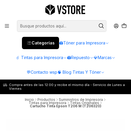
Categorías
🖨️Tóner para Impresora
🧃 Tintas para Impresora
🖨️Repuesto
💎Marcas
💬Contacto wsp
🧠 Blog Tintas Y Tóner
Compra antes de las 12:00 y recibe el mismo día - Servicio de Lunes a
Viernes
Inicio
Productos
Suministros de Impresora
Tintas para Impresora
Tintas Originales
Cartucho Tinta Epson T206 M (T206320)