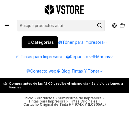
Categorías
🖨️Tóner para Impresora
🧃 Tintas para Impresora
🖨️Repuesto
💎Marcas
💬Contacto wsp
🧠 Blog Tintas Y Tóner
Compra antes de las 12:00 y recibe el mismo día - Servicio de Lunes a
Viernes
Inicio
Productos
Suministros de Impresora
Tintas para Impresora
Tintas Originales
Cartucho Original de Tinta HP 974X Y (L0S05AL)