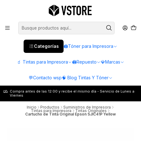
Categorías
🖨️Tóner para Impresora
🧃 Tintas para Impresora
🖨️Repuesto
💎Marcas
💬Contacto wsp
🧠 Blog Tintas Y Tóner
Compra antes de las 12:00 y recibe el mismo día - Servicio de Lunes a
Viernes
Inicio
Productos
Suministros de Impresora
Tintas para Impresora
Tintas Originales
Cartucho de Tinta Original Epson SJIC41P Yellow